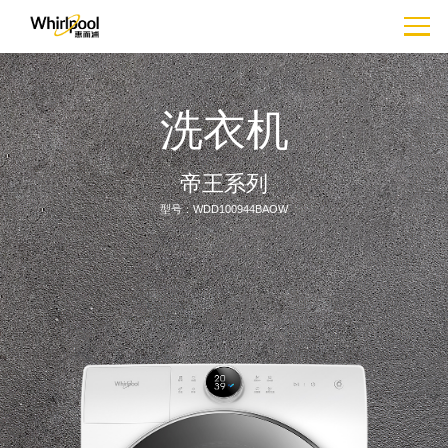
洗衣机
Fresh Care+
欧诺娜·W11
冻龄Pro
帝王
W11
系列
型号：WDD100944BAOW