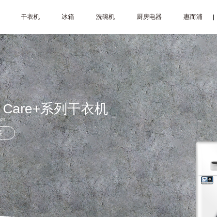
干衣机
冰箱
洗碗机
厨房电器
惠而浦
|
 Care+
系列干衣机
 CN
买